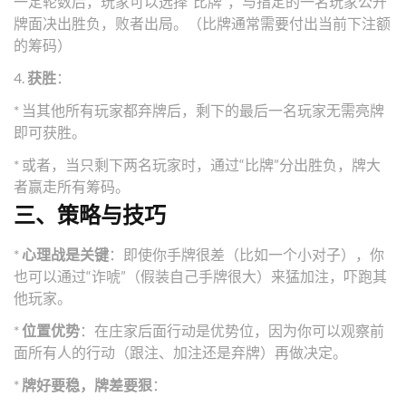
一定轮数后，玩家可以选择“比牌”，与指定的一名玩家公开
牌面决出胜负，败者出局。（比牌通常需要付出当前下注额
的筹码）
4.
获胜
：
* 当其他所有玩家都弃牌后，剩下的最后一名玩家无需亮牌
即可获胜。
* 或者，当只剩下两名玩家时，通过“比牌”分出胜负，牌大
者赢走所有筹码。
三、策略与技巧
*
心理战是关键
：即使你手牌很差（比如一个小对子），你
也可以通过“诈唬”（假装自己手牌很大）来猛加注，吓跑其
他玩家。
*
位置优势
：在庄家后面行动是优势位，因为你可以观察前
面所有人的行动（跟注、加注还是弃牌）再做决定。
*
牌好要稳，牌差要狠
：