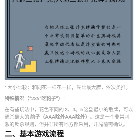
* 大小比较：和同花一样花一样，先比最大牌，依次类推。
特殊情况（“235”吃豹子”）
：
在有些玩法中，花色不同的
2、3、5
这副最小的散牌，可以
通杀最大的
豹子（AAA除外AAA除外）
。这是一个非常刺
激的反杀规则，但并非所有地方都采用，开局前需确认。
二、基本游戏流程