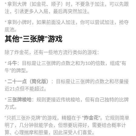
* 拿到大牌（如金花、顺子）时，不要急于加注，可以先跟
注，引诱更多人入局，最后再突然加注。
* 拿到小牌时，如果前面没人加注，你可以尝试加注，抢夺
底池。
其他“三张牌”游戏
除了炸金花，还有一些地方流行类似的游戏：
*
斗牛
：目标是让三张牌的点数之和为10的倍数，组成“有
牛”的牌型。
*
二十一点（简化版）
：目标是让三张牌的点数之和尽量接
近21点但不能超过。
*
三张牌梭哈
：规则更接近传统梭哈，但有自己独特的比牌
方式。
“只抓三张扑克牌”的游戏，精髓在于
“炸金花”
。它规则简单
明了，几分钟就能学会，但想要玩得好，需要结合概率计
算、心理揣摩和胆量，因此深受人们喜爱。