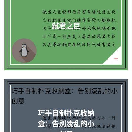
弑君之臣
巧手自制扑克收纳
盒：告别凌乱的小