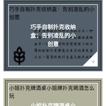
巧手自制扑克收纳
盒：告别凌乱的小
创意
小姐扑克牌酒桌小